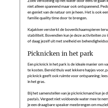
Zoek verkoeling op het water door eens te gaan 
niet alleen spannend maar ook ontspannend. Ped
en geniet van de natuur om je heen. Het is ook e
familie quality time door te brengen.
Kajakken versterkt de bovenlichaamspieren terwi
stabiliteit. Bovendien kun je deze activiteiten zo 
of daag jezelf uit met snelheid en behendigheids
Picknicken in het park
Een picknick in het park is de ideale manier om v
te kosten. Bereid thuis wat lekkere hapjes voor, p
picknick geeft ook ruimte voor ontspanning; lees
in het gras.
Bij het samenstellen van je picknickmand kun je d
pasta’s. Vergeet niet voldoende water mee te ne
je een draagbare speaker meebrengen om muziek 