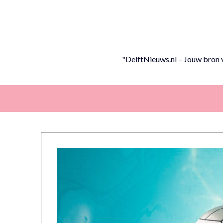
Skip
to
content
"DelftNieuws.nl – Jouw bron v