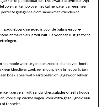
kajakken of paddleboarden. Deze wateractiviteiten zijn
del op eigen tempo over het kalme water van een meer
en perfecte gelegenheid om samen met vrienden of
jl paddleboarding goed is voor de balans en core-
intensief maken als je zelf wilt. Ga voor een rustige tocht
oefeningen.
an het mooie weer te genieten zonder dat het veel hoeft
ak een kleedje en zoek een mooi plekje in het park. Een
 een boek, speel wat kaartspellen of lig gewoon lekker
enken aan vers fruit, sandwiches, salades of zelfs koude
men, vooral op warme dagen. Voor extra gezelligheid kun
af te spelen.